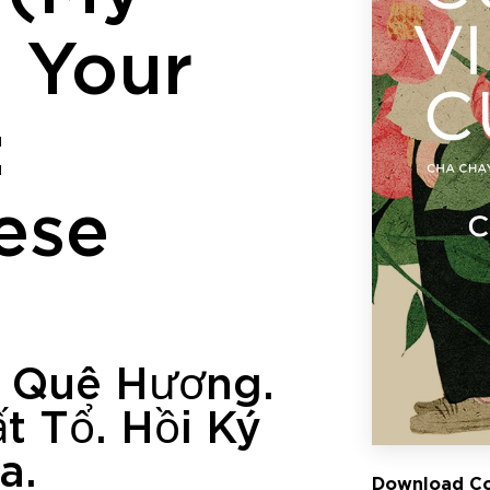
 Your
:
ese
i Quê Hương.
t Tổ. Hồi Ký
a.
Download Co