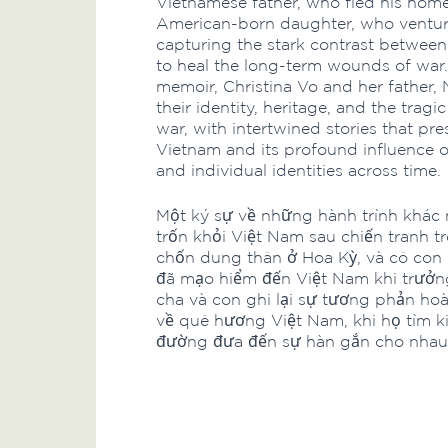
Vietnamese father, who fled his home
American-born daughter, who venture
capturing the stark contrast between 
to heal the long-term wounds of war. I
memoir, Christina Vo and her father, 
their identity, heritage, and the tragi
war, with intertwined stories that pre
Vietnam and its profound influence 
and individual identities across time.
Một ký sự về những hành trình khác
trốn khỏi Việt Nam sau chiến tranh t
chốn dung thân ở Hoa Kỳ, và cô con g
đã mạo hiểm đến Việt Nam khi trưởn
cha và con ghi lại sự tương phản ho
về quê hương Việt Nam, khi họ tìm 
đường đưa đến sự hàn gắn cho nhau.