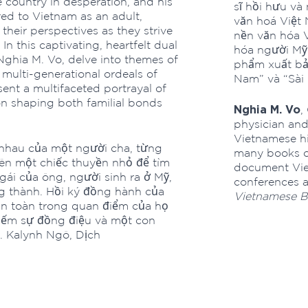
 country in desperation, and his
sĩ hồi hưu và
d to Vietnam as an adult,
văn hoá Việt 
their perspectives as they strive
nền văn hóa V
n this captivating, heartfelt dual
hóa người Mỹ
Nghia M. Vo, delve into themes of
phẩm xuất bả
c multi-generational ordeals of
Nam” và “Sài 
sent a multifaceted portrayal of
on shaping both familial bonds
Nghia M. Vo
,
physician and
Vietnamese hi
 nhau của một người cha, từng
many books o
rên một chiếc thuyền nhỏ để tìm
document Vie
ái của ông, người sinh ra ở Mỹ,
conferences a
g thành. Hồi ký đồng hành của
Vietnamese B
àn toàn trong quan điểm của họ
kiếm sự đồng điệu và một con
 Kalynh Ngô, Dịch