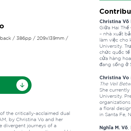
Contribu
Christina Võ
Vo
Giữa Hai Thế 
– nhà xuất bả
rback
/
386pp
/
209x139mm
/
làm việc cho 
University. T
chức quốc tế 
cửa hàng hoa 
đang sống ở 
Christina Vo
The Veil Bet
She currently
University. Pr
organizations
a floral desig
f the critically-acclaimed dual
in Santa Fe, 
, by Christina Vo and her
he divergent journeys of a
Nghĩa M. Võ
,