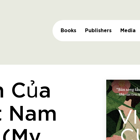
Books
Publishers
Media
m Của
ệt Nam
 (My