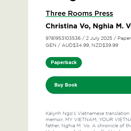
Three Rooms Press
Christina Vo, Nghia M. 
9781953103536
/
2 July 2025
/
Pape
GEN
/
AUD$34.99, NZD$39.99
Paperback
Buy Book
Kalynh Ngô's Vietnamese translation o
memoir, MY VIETNAM, YOUR VIETNAM
father, Nghia M. Vo. A chronicle of t