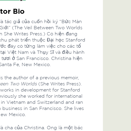
tor Bio
là tác giả của cuốn hồi ký “Bức Màn
Giới” (The Veil Between Two Worlds
n She Writes Press.) Cô hiện đang
khu phát triển thuộc Đại học Stanford
rước đây cô từng làm việc cho các tổ
tại Việt Nam và Thụy Sĩ và điều hành
tươi ở San Francisco. Christina hiện
Santa Fe, New Mexico.
is the author of a previous memoir,
ween Two Worlds
(She Writes Press).
 works in development for Stanford
eviously she worked for international
 in Vietnam and Switzerland and ran
n business in San Francisco. She lives
New Mexico.
 là cha của Christina. Ông là một bác